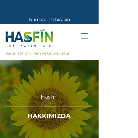
Numaranızı bırakın
Sizi Arayalım
Vadeli Tohum, Yem ve Gübre Satışı
Hasfin
HAKKIMIZDA