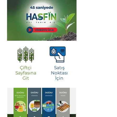
Çiftçi
Satış
Sayfasına
Noktası
Git
İçin