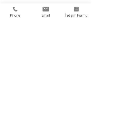
Phone
Email
İletişim Formu
Tohumdan Hasata
Yanınızda
EN BAŞA