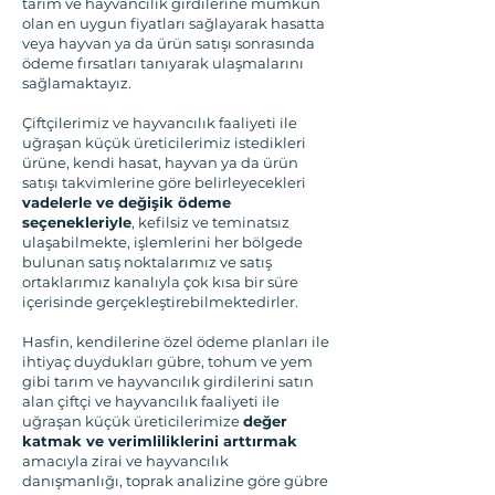
tarım ve hayvancılık girdilerine mümkün
olan en uygun fiyatları sağlayarak hasatta
veya hayvan ya da ürün satışı sonrasında
ödeme fırsatları tanıyarak ulaşmalarını
sağlamaktayız.
Çiftçilerimiz ve hayvancılık faaliyeti ile
uğraşan küçük üreticilerimiz istedikleri
ürüne, kendi hasat, hayvan ya da ürün
satışı takvimlerine göre belirleyecekleri
vadelerle ve değişik ödeme
seçenekleriyle
, kefilsiz ve teminatsız
ulaşabilmekte, işlemlerini her bölgede
bulunan satış noktalarımız ve satış
ortaklarımız kanalıyla çok kısa bir süre
içerisinde gerçekleştirebilmektedirler.
Hasfin, kendilerine özel ödeme planları ile
ihtiyaç duydukları gübre, tohum ve yem
gibi tarım ve hayvancılık girdilerini satın
alan çiftçi ve hayvancılık faaliyeti ile
uğraşan küçük üreticilerimize
değer
katmak ve verimliliklerini arttırmak
amacıyla zirai ve hayvancılık
danışmanlığı, toprak analizine göre gübre