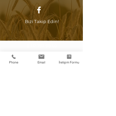
Bizi Takip Edin!
0 212 702 08 60
Dilerseniz numaranızı bırakın,
size telefonla ulaşalım
Phone
Email
İletişim Formu
Sizi Arayalım