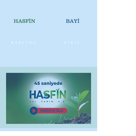
HASFİN
BAYİ
BAŞVURU
GİRİŞ