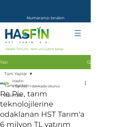
Numaranızı bırakın
Sizi Arayalım
Vadeli Tohum, Yem ve Gübre Satışı
Yazı
Tüm Yazılar
Hasfin
Tüm Yazılar
9 Eyl 2021
1 dakikada okunur
Re Pie, tarım
Basından
teknolojilerine
odaklanan HST Tarım'a
6 milyon TL yatırım